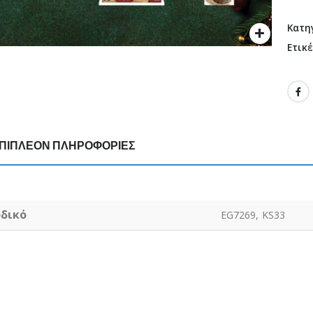
Κατη
Ετικ
ΠΙΠΛΈΟΝ ΠΛΗΡΟΦΟΡΊΕΣ
δικό
EG7269, KS33