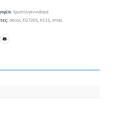
γορία:
Χριστουγεννιάτικα
έτες:
decor
,
EG7269
,
KS33
,
xmas