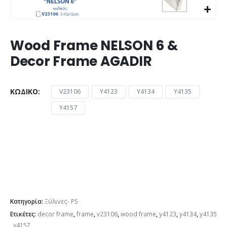
Wood Frame NELSON 6 &
Decor Frame AGADIR
ΚΩΔΙΚΌ
V23106
Y4123
Y4134
Y4135
Y4157
Κατηγορία:
Ξύλινες- PS
Ετικέτες:
decor frame
,
frame
,
v23106
,
wood frame
,
y4123
,
y4134
,
y4135
,
y4157