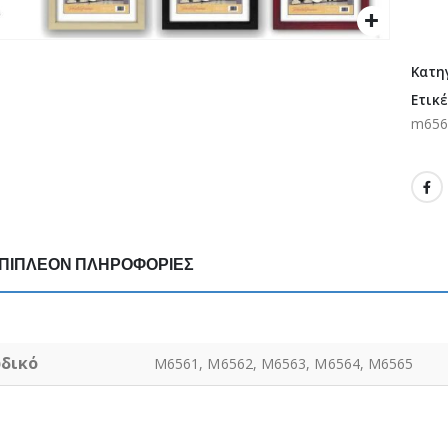
Κατη
Ετικ
m656
ΠΙΠΛΈΟΝ ΠΛΗΡΟΦΟΡΊΕΣ
δικό
M6561, M6562, M6563, M6564, M6565