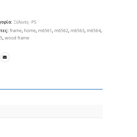
γορία:
Ξύλινες- PS
έτες:
frame
,
home
,
m6561
,
m6562
,
m6563
,
m6564
,
5
,
wood frame