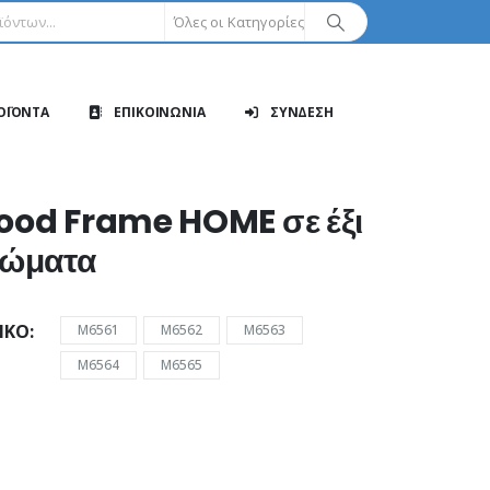
Όλες οι Κατηγορίες
ΟΪΟΝΤΑ
ΕΠΙΚΟΙΝΩΝΙΑ
ΣΥΝΔΕΣΗ
od Frame HOME σε έξι
ώματα
ΙΚΌ
M6561
M6562
M6563
M6564
M6565