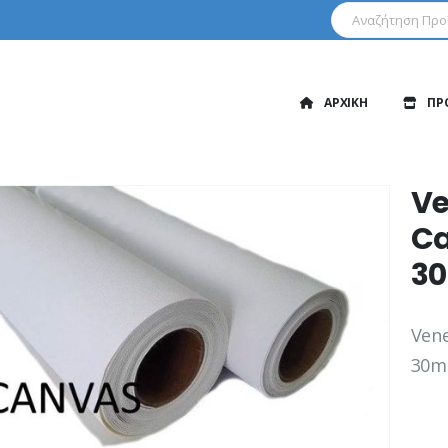
ΑΡΧΙΚΗ
ΠΡ
Ve
Ca
3
Vene
30m