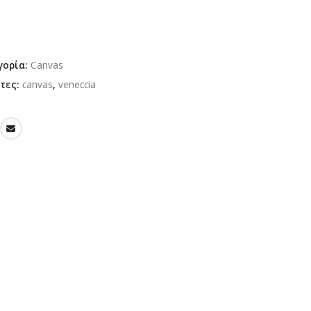
γορία:
Canvas
έτες:
canvas
,
veneccia