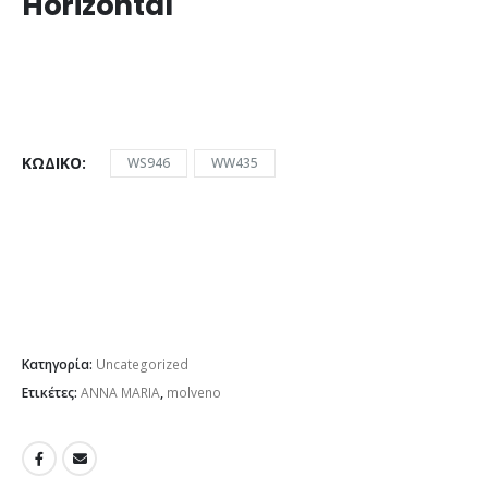
Horizontal
ΚΩΔΙΚΌ
WS946
WW435
Κατηγορία:
Uncategorized
Ετικέτες:
ANNA MARIA
,
molveno