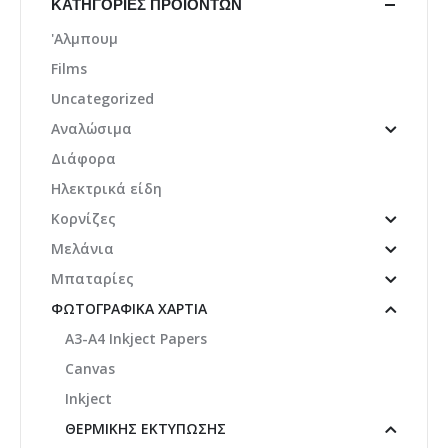
ΚΑΤΗΓΟΡΊΕΣ ΠΡΟΪΌΝΤΩΝ
'Αλμπουμ
Films
Uncategorized
Αναλώσιμα
Διάφορα
Ηλεκτρικά είδη
Κορνίζες
Μελάνια
Μπαταρίες
ΦΩΤΟΓΡΑΦΙΚΆ ΧΑΡΤΙΆ
A3-A4 Inkject Papers
Canvas
Inkject
ΘΕΡΜΙΚΉΣ ΕΚΤΎΠΩΣΗΣ