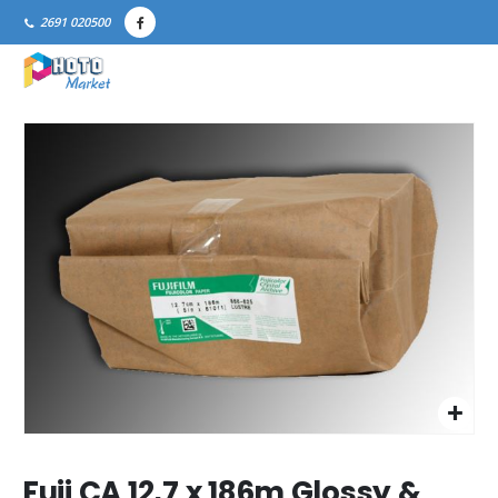
2691 020500
Fuji CA 12,7 x 186m Glossy &