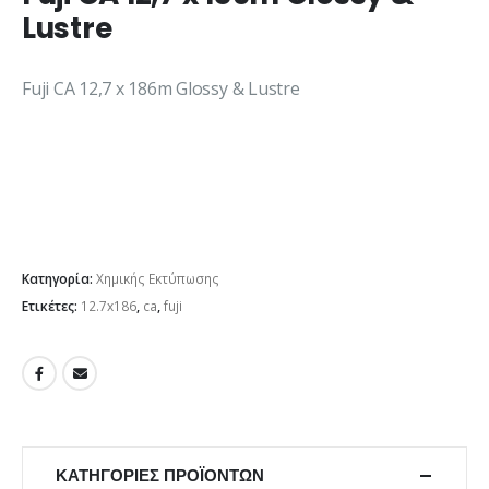
Lustre
Fuji CA 12,7 x 186m Glossy & Lustre
Κατηγορία:
Χημικής Εκτύπωσης
Ετικέτες:
12.7x186
,
ca
,
fuji
ΚΑΤΗΓΟΡΊΕΣ ΠΡΟΪΌΝΤΩΝ