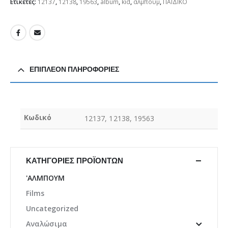
Ετικέτες:
12137
,
12138
,
19563
,
album
,
kid
,
αλμπουμ
,
ΠΑΙΔΙΚΟ
ΕΠΙΠΛΈΟΝ ΠΛΗΡΟΦΟΡΊΕΣ
Κωδικό
12137, 12138, 19563
ΚΑΤΗΓΟΡΊΕΣ ΠΡΟΪΌΝΤΩΝ
'ΑΛΜΠΟΥΜ
Films
Uncategorized
Αναλώσιμα