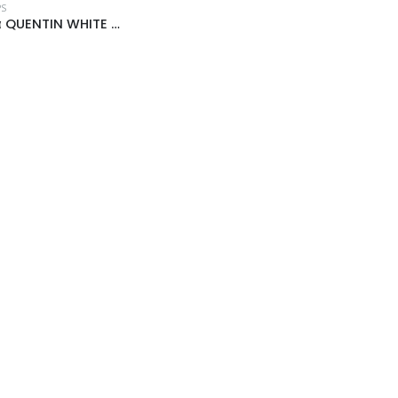
PS
Κορνίζα QUENTIN WHITE AND QUENTIN BROWN