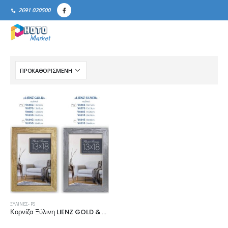
2691 020500
ΞΎΛΙΝΕΣ- PS
Κορνίζα Ξύλινη LIENZ GOLD & LIENZ SILVER