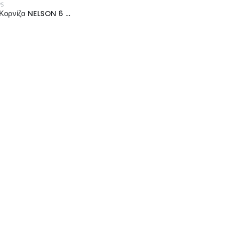
PS
Ξύλινη Κορνίζα NELSON 6 & NELSON 5