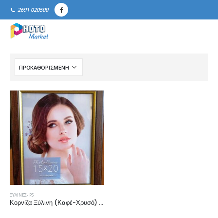
2691 020500
ΞΎΛΙΝΕΣ- PS
Κορνίζα Ξύλινη (Καφέ-Χρυσό) NOVARA