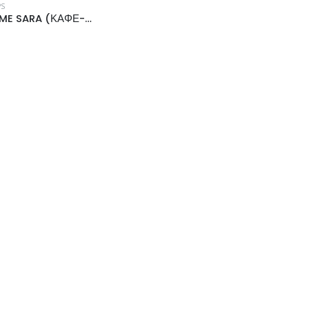
PS
PS FRAME SARA (ΚΑΦΕ-ΧΡΥΣΟ) & BROWN