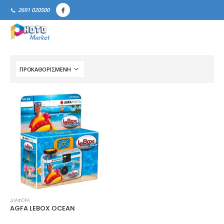
2691 020500
ΔΙΆΦΟΡΑ
AGFA LEBOX OCEAN