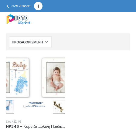
2691 020500
ΞΎΛΙΝΕΣ- PS
HP246 – Κορνίζα Ξύλινη Παιδική 10x15cm “GIOVANNI”