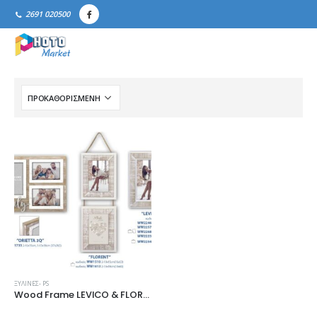
2691 020500
ΞΎΛΙΝΕΣ- PS
Wood Frame LEVICO & FLORENT and Decor Frame ORIETTA