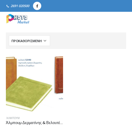
2691 020500
'ΑΛΜΠΟΥΜ
Άλμπουμ Δερματίνης & Βελουτέ Flock