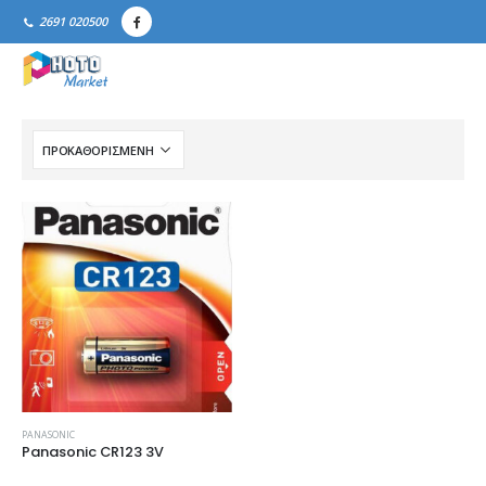
2691 020500
PANASONIC
Panasonic CR123 3V