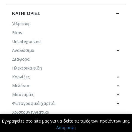
ΚΑΤΗΓΟΡΊΕΣ
'Αλμπουμ
Films
Uncategorized
Αναλώσιμα
Διάφορα
Ηλεκτρικά είδη
Κορνίζες
Μελάνια
Μπαταρίες
Φωτογραφικά χαρτιά
Χριστουγεννιάτικα
Εγγραφείτε στο site μας για να δείτε τις τιμές των προϊόντων μας.
© Photo Market 2024. All Rights Reserved. Developed by
YourDev -
Απόρριψη
Your Personal Developer