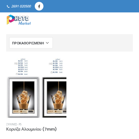
2691 020500
ΞΎΛΙΝΕΣ- PS
Κορνίζα Αλουμινίου (7mm)