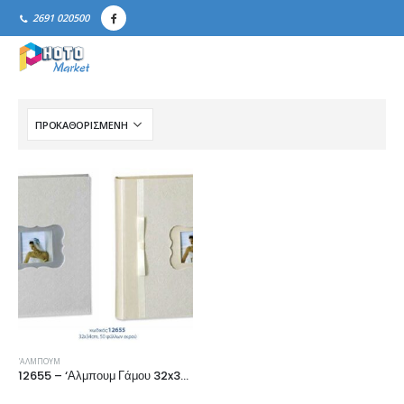
2691 020500
'ΑΛΜΠΟΥΜ
12655 – ‘Αλμπουμ Γάμου 32x34cm 50p.