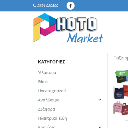
2691 020500
Ταξινό
ΚΑΤΗΓΟΡΊΕΣ
'Αλμπουμ
HOT
Films
Uncategorized
Αναλώσιμα
Διάφορα
Ηλεκτρικά είδη
Κορνίζες