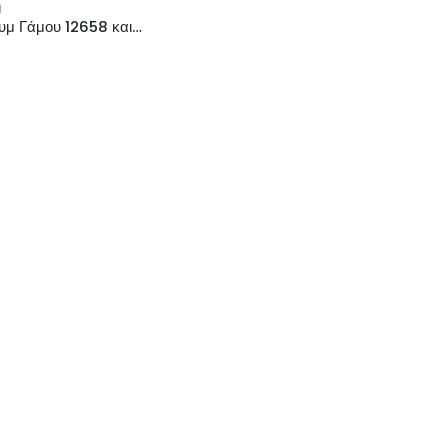
Μ
‘Αλμπουμ Γάμου 12658 και 12659 Εκρού