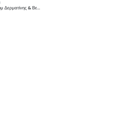
Μ
Άλμπουμ Δερματίνης & Βελουτέ Flock