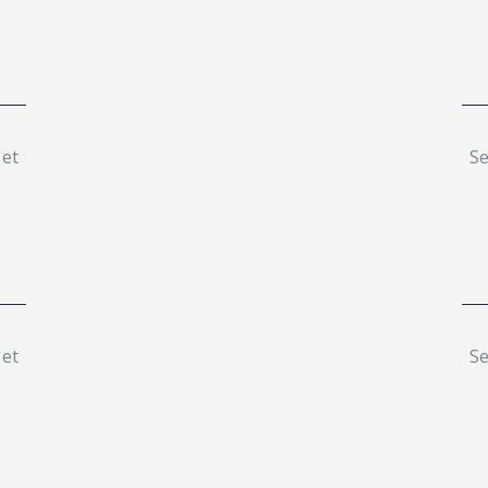
 et
Se
 et
Se